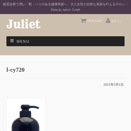
髪質改善で潤い・艶・ハリのある健康美髪へ 大人女性の自然な美髪を叶えるサロン・
Beauty salon Juliet
0
VIEW CART
ログイン
MENU
l-cy720
2021年3月1日