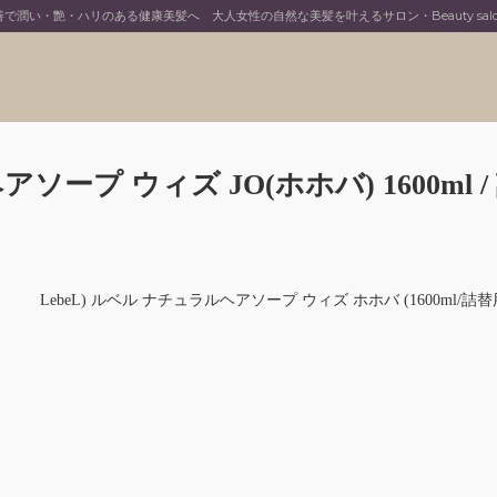
で潤い・艶・ハリのある健康美髪へ 大人女性の自然な美髪を叶えるサロン・Beauty salon J
ープ ウィズ JO(ホホバ) 1600ml /
LebeL) ルベル ナチュラルヘアソープ ウィズ ホホバ (1600ml/詰替用) (