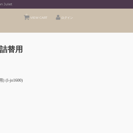
uliet
0
VIEW CART
ログイン
 詰替用
l-jo1600)