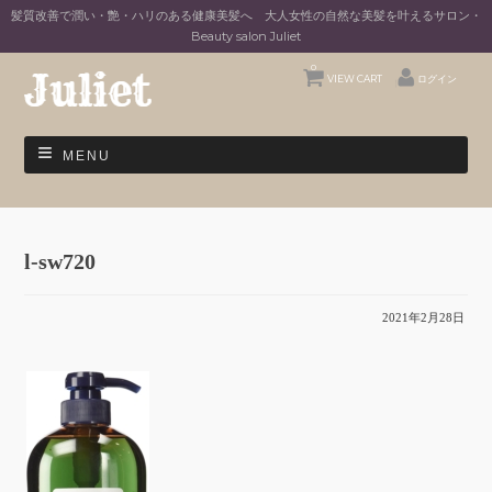
髪質改善で潤い・艶・ハリのある健康美髪へ 大人女性の自然な美髪を叶えるサロン・
Beauty salon Juliet
0
VIEW CART
ログイン
MENU
l-sw720
2021年2月28日